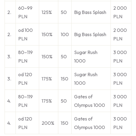
60–99
2 000
2.
125%
50
Big Bass Splash
PLN
PLN
od 100
2 000
2.
150%
100
Big Bass Splash
PLN
PLN
80–119
Sugar Rush
3 000
3.
150%
50
PLN
1000
PLN
od 120
Sugar Rush
3 000
3.
175%
150
PLN
1000
PLN
80–119
Gates of
3 000
4.
175%
50
PLN
Olympus 1000
PLN
od 120
Gates of
3 000
4.
200%
150
PLN
Olympus 1000
PLN