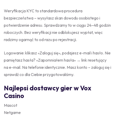
Weryfikacja KYC to standardowa procedura
bezpieczeństwa – wysyłasz skan dowodu osobistego i
potwierdzenie adresu. Sprawdzamy to w ciągu 24–48 godzin
roboczych. Bez weryfikacji nie odblokujesz
wypłat, więc
radzimy ogarnąć to od razu po rejestracji.
Logowanie: klikasz «Zaloguj się», podajesz e-mail i hasło. Nie
pamiętasz hasła?
«Zapomniałem hasła» → link resetujący
na e-mail. Na telefonie identycznie. Masz konto
– zaloguj się i
sprawdź co dla Ciebie przygotowaliśmy.
Najlepsi dostawcy gier w Vox
Casino
Mascot
Netgame