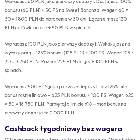
Wpłacasz 60 PLN jako pierwszy depozyt. Dostajesz 100%
bonusu (60 PLN) + 50 FS na Sweet Bonanza. Wager: 60
×
30 = 1 800 PLN do obrócenia w 30 dni. Łącznie masz 120
PLN gotówki na grę + 50 PLN w
spinach.
Wpłacasz 100 PLN jako pierwszy depozyt. Wskakujesz na
wyższy próg – 125% bonusu (125 PLN) + 100
FS. Wager: 125 ×
30 = 3 750 PLN. Razem 225 PLN do gry + 100 PLN w
spinach.
Wpłacasz 500 PLN jako pierwszy depozyt. Też 125%, ale
bonus rośnie liniowo – 625 PLN bonusu + 100 FS.
Wager: 625
× 30 = 18 750 PLN. Pamiętaj o limicie x10 – max bonus na
pierwszy depozyt to 2 000
PLN.
Cashback tygodniowy bez wagera