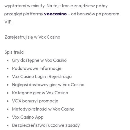
wypłatami w minuty. Na tej stronie znajdziesz pełny
przegląd
platformy
voxcasino
– od bonusów po program
VIP.
Zarejestruj się w Vox Casino
Spis treści
Gry dostępne w Vox Casino
Podstawowe Informacje
Vox Casino Login i Rejestracja
Najlepsi dostawcy gier w Vox Casino
Kategorie gier w Vox Casino
VOX bonusy i promocje
Metody płatności w Vox Casino
Vox Casino App
Bezpieczeństwo i uczciwe zasady