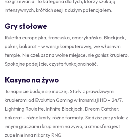
rozgrzewania. To kategoria dla tych,
którzy szukają
intensywnych, krótkich sesji z dużym potencjałem.
Gry stołowe
Ruletka europejska, francuska, amerykańska. Blackjack,
poker, bakarat – w wersji komputerowej, we
własnym
tempie. Nie czekasz na wolne miejsce, nie gonisz krupiera.
Spokojne podejście, czysta
funkcjonalność.
Kasyno na żywo
Tu napięcie buduje się inaczej. Stoły z prawdziwymi
krupierami od Evolution Gaming w transmisji HD –
24/7.
Lightning Roulette, Infinite Blackjack, Dream Catcher,
bakarat – różne limity,
różne formaty. Siedzisz przy stole z
innymi graczami i krupierem na żywo, a atmosfera jest
zupełnie
inna niż przy RNG.