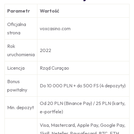
Parametr
Wartość
Oficjalna
voxcasino.com
strona
Rok
2022
uruchomienia
Licencja
Rząd Curaçao
Bonus
Do 10 000 PLN + do 500 FS (4 depozyty)
powitalny
Od 20 PLN (Binance Pay) / 25 PLN (karty,
Min. depozyt
e-portfele)
Visa, Mastercard, Apple Pay, Google Pay,
Skrill, Neteller, Paysafecard, BTC, ETH,