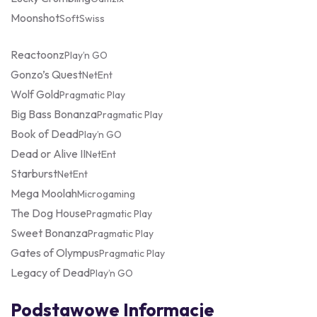
Moonshot
SoftSwiss
Reactoonz
Play’n GO
Gonzo’s Quest
NetEnt
Wolf Gold
Pragmatic Play
Big Bass Bonanza
Pragmatic Play
Book of Dead
Play’n GO
Dead or Alive II
NetEnt
Starburst
NetEnt
Mega Moolah
Microgaming
The Dog House
Pragmatic Play
Sweet Bonanza
Pragmatic Play
Gates of Olympus
Pragmatic Play
Legacy of Dead
Play’n GO
Podstawowe Informacje