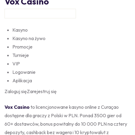
Vox Casino
Kasyno
Kasyno na żywo
Promocje
Turnieje
VIP
Logowanie
Aplikacja
Zaloguj się
Zarejestruj się
Vox Casino
to licencjonowane kasyno online z Curaçao
dostępne dla graczy z
Polski w PLN. Ponad 3500 gier od
60+ dostawców, bonus powitalny do 10 000 PLN na cztery
depozyty,
cashback bez wagera i 10 kryptowalut z