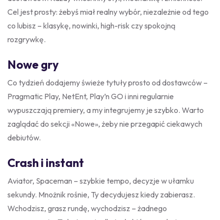
Cel jest prosty: żebyś miał realny wybór, niezależnie od tego
co
lubisz – klasykę, nowinki, high-risk czy spokojną
rozgrywkę.
Nowe gry
Co tydzień dodajemy świeże tytuły prosto od dostawców –
Pragmatic Play, NetEnt, Play’n GO i inni
regularnie
wypuszczają premiery, a my integrujemy je szybko. Warto
zaglądać do sekcji «Nowe»,
żeby nie przegapić ciekawych
debiutów.
Crash i instant
Aviator, Spaceman – szybkie tempo, decyzje w ułamku
sekundy. Mnożnik rośnie, Ty decydujesz kiedy
zabierasz.
Wchodzisz, grasz rundę, wychodzisz – żadnego