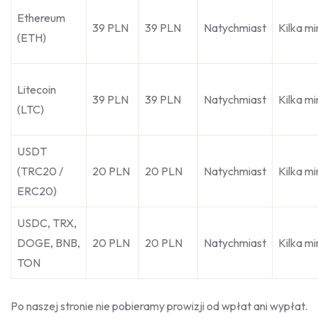
Ethereum
39 PLN
39 PLN
Natychmiast
Kilka mi
(ETH)
Litecoin
39 PLN
39 PLN
Natychmiast
Kilka mi
(LTC)
USDT
(TRC20 /
20 PLN
20 PLN
Natychmiast
Kilka mi
ERC20)
USDC, TRX,
DOGE, BNB,
20 PLN
20 PLN
Natychmiast
Kilka mi
TON
Po naszej stronie nie pobieramy prowizji od wpłat ani wypłat.