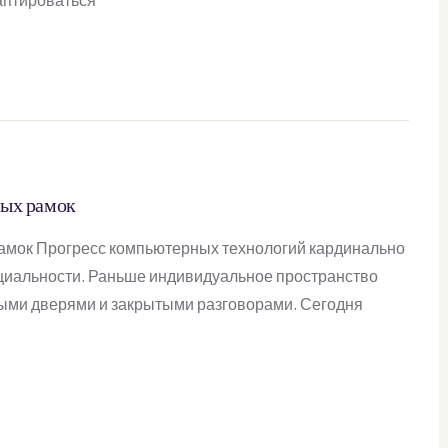
аптироваться
ных рамок
рамок Прогресс компьютерных технологий кардинально
циальности. Раньше индивидуальное пространство
ыми дверями и закрытыми разговорами. Сегодня