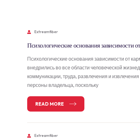
Extreamfiber
Психологические основания зависимости 
Психологические основания зависимости от к
внедрились во все области человеческой жизне
коммуникации, труда, развлечения и извлечен
персоны владельца, поскольку
READ MORE
Extreamfiber