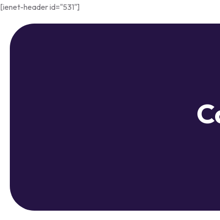
Skip
[ienet-header id="531"]
to
content
C