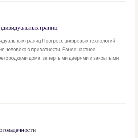
индивидуальных границ
идуальных границ Прогресс цифровых технологий
 человека о приватности. Ранее частное
егородками дома, запертыми дверями и закрытыми
огозадачности