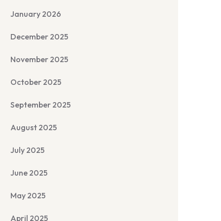
January 2026
December 2025
November 2025
October 2025
September 2025
August 2025
July 2025
June 2025
May 2025
April 2025