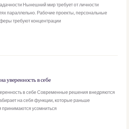
адачности Нынешний мир требует от личности
тях параллельно. Рабочие проекты, персональные
сферы требуют концентрации
на уверенность в себе
уверенность в себе Современные решения внедряются
абирает на себя функции, которые раньше
и принимаются усомниться