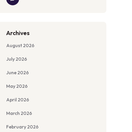
Archives
August 2026
July 2026
June 2026
May 2026
April 2026
March 2026
February 2026