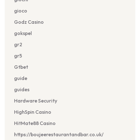
gioco
Godz Casino
gokspel
gr2
gr5
Gtbet
guide
guides
Hardware Security
HighSpin Casino
HitMate88 Casino
https://boujeerestaurantandbar.co.uk/