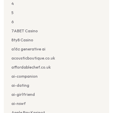
4
5
6
7ABET Casino
8ty8 Casino
a16z generative ai
acousticboutique.co.uk
affordablechef.co.uk
ai-companion
ai-dating
ai-girlfriend
ai-nswf
Apple Pay Kasinot